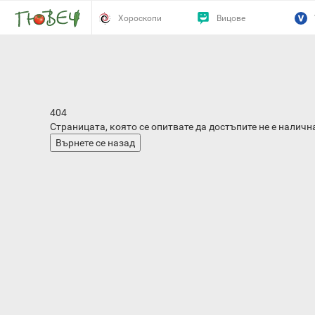
Хороскопи
Вицове
Страницата не е намерена
404
Страницата, която се опитвате да достъпите не е наличн
Върнете се назад