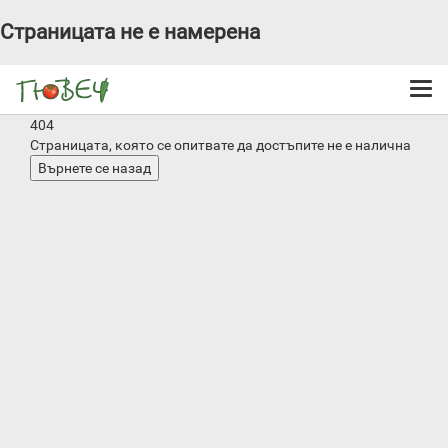
Страницата не е намерена
Togg
navi
404
Страницата, която се опитвате да достъпите не е налична
Върнете се назад