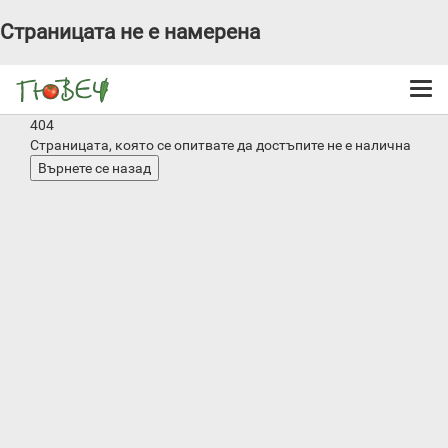
Страницата не е намерена
Togg
navi
404
Страницата, която се опитвате да достъпите не е налична
Върнете се назад