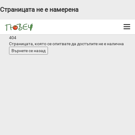
Страницата не е намерена
Togg
navi
404
Страницата, която се опитвате да достъпите не е налична
Върнете се назад