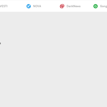
VESTI
NOVA
DarikNews
Gong
а