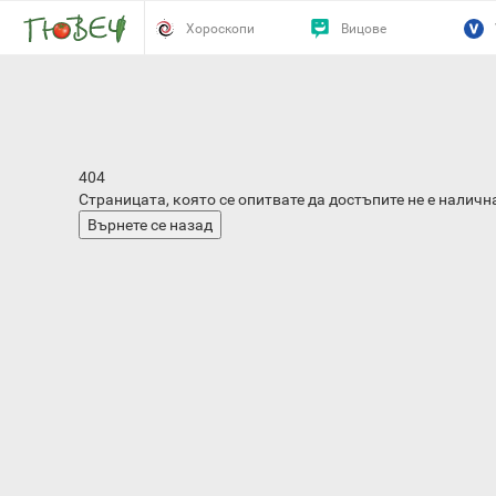
Хороскопи
Вицове
Страницата не е намерена
404
Страницата, която се опитвате да достъпите не е наличн
Върнете се назад