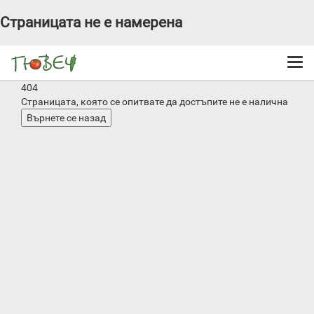
Страницата не е намерена
Togg
navi
404
Страницата, която се опитвате да достъпите не е налична
Върнете се назад