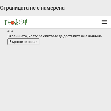
Страницата не е намерена
Togg
navi
404
Страницата, която се опитвате да достъпите не е налична
Върнете се назад